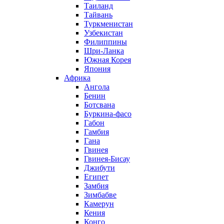
Таиланд
Тайвань
Туркменистан
Узбекистан
Филиппины
Шри-Ланка
Южная Корея
Япония
Африка
Ангола
Бенин
Ботсвана
Буркина-фасо
Габон
Гамбия
Гана
Гвинея
Гвинея-Бисау
Джибути
Египет
Замбия
Зимбабве
Камерун
Кения
Конго