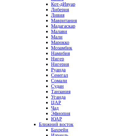
Кот-дИвуар
Либерия
Ливия
Мавритания
Мадагаскар
Малави
Мали
Марокко
Мозамбик
Намибия
Нигер
Нигерия
Руанда
Сенегал
Сомали
Судан
Танзания
Уганда
ЦАР
Чад
Эфиопия
ЮАР
Ближний восток
Бахрейн
Израиль