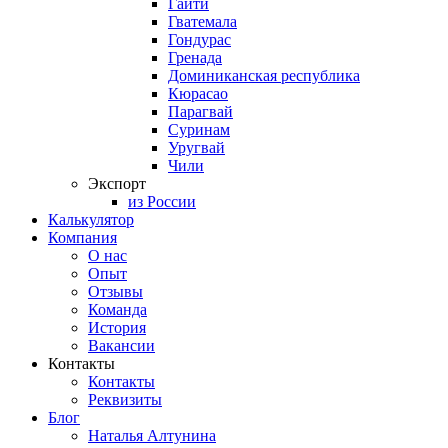
Гаити
Гватемала
Гондурас
Гренада
Доминиканская республика
Кюрасао
Парагвай
Суринам
Уругвай
Чили
Экспорт
из России
Калькулятор
Компания
О нас
Опыт
Отзывы
Команда
История
Вакансии
Контакты
Контакты
Реквизиты
Блог
Наталья Алтунина