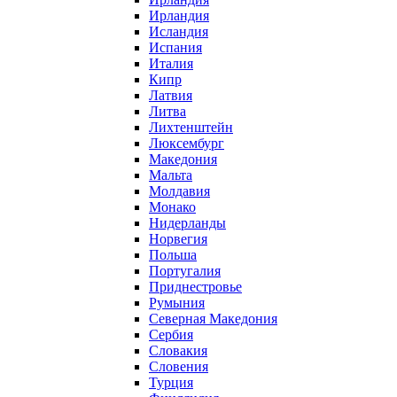
Ирландия
Исландия
Испания
Италия
Кипр
Латвия
Литва
Лихтенштейн
Люксембург
Македония
Мальта
Молдавия
Монако
Нидерланды
Норвегия
Польша
Португалия
Приднестровье
Румыния
Северная Македония
Сербия
Словакия
Словения
Турция