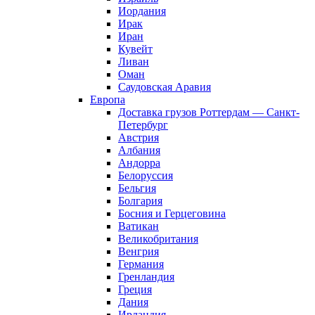
Иордания
Ирак
Иран
Кувейт
Ливан
Оман
Саудовская Аравия
Европа
Доставка грузов Роттердам — Санкт-
Петербург
Австрия
Албания
Андорра
Белоруссия
Бельгия
Болгария
Босния и Герцеговина
Ватикан
Великобритания
Венгрия
Германия
Гренландия
Греция
Дания
Ирландия