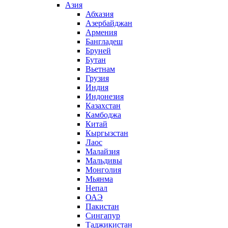
Азия
Абхазия
Азербайджан
Армения
Бангладеш
Бруней
Бутан
Вьетнам
Грузия
Индия
Индонезия
Казахстан
Камбоджа
Китай
Кыргызстан
Лаос
Малайзия
Мальдивы
Монголия
Мьянма
Непал
ОАЭ
Пакистан
Сингапур
Таджикистан