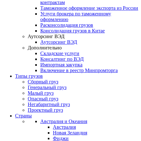
контрактам
Таможенное оформление экспорта из России
Услуги брокера по таможенному
оформлению
Расконсолидация грузов
Консолидация грузов в Китае
Аутсорсинг ВЭД
Аутсорсинг ВЭД
Дополнительно
Складские услуги
Консалтинг по ВЭД
Импортная закупка
Включение в реестр Минпромторга
Типы грузов
Сборный груз
Генеральный груз
Малый груз
Опасный груз
Негабаритный груз
Проектный груз
Страны
Австралия и Океания
Австралия
Новая Зеландия
Фиджи