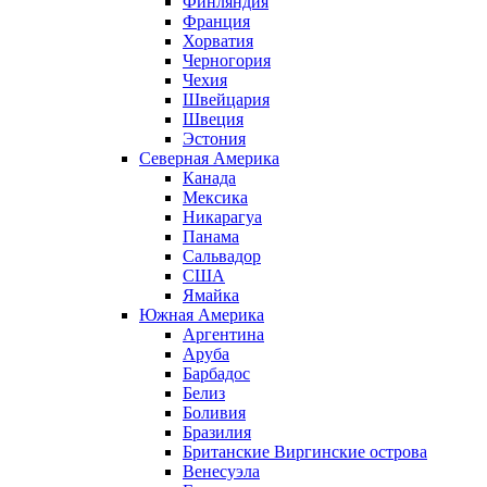
Финляндия
Франция
Хорватия
Черногория
Чехия
Швейцария
Швеция
Эстония
Северная Америка
Канада
Мексика
Никарагуа
Панама
Сальвадор
США
Ямайка
Южная Америка
Аргентина
Аруба
Барбадос
Белиз
Боливия
Бразилия
Британские Виргинские острова
Венесуэла