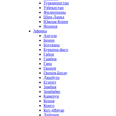
Туркменистан
Узбекистан
Филиппины
Шри-Ланка
Южная Корея
Япония
Африка
Ангола
Бенин
Ботсвана
Буркина-фасо
Габон
Гамбия
Гана
Гвинея
Гвинея-Бисау
Джибути
Египет
Замбия
Зимбабве
Камерун
Кения
Конго
Кот-дИвуар
Либерия