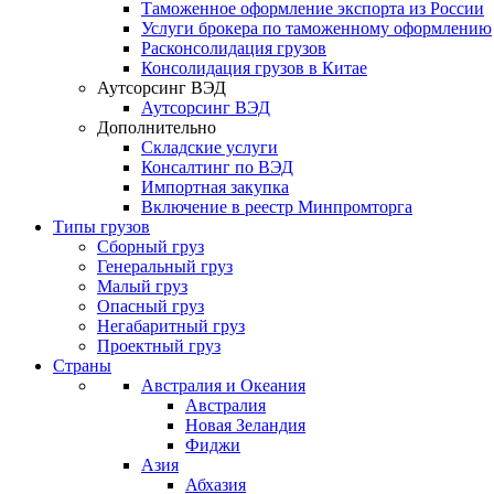
Таможенное оформление экспорта из России
Услуги брокера по таможенному оформлению
Расконсолидация грузов
Консолидация грузов в Китае
Аутсорсинг ВЭД
Аутсорсинг ВЭД
Дополнительно
Складские услуги
Консалтинг по ВЭД
Импортная закупка
Включение в реестр Минпромторга
Типы грузов
Сборный груз
Генеральный груз
Малый груз
Опасный груз
Негабаритный груз
Проектный груз
Страны
Австралия и Океания
Австралия
Новая Зеландия
Фиджи
Азия
Абхазия