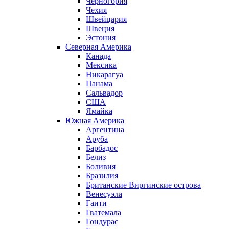
Черногория
Чехия
Швейцария
Швеция
Эстония
Северная Америка
Канада
Мексика
Никарагуа
Панама
Сальвадор
США
Ямайка
Южная Америка
Аргентина
Аруба
Барбадос
Белиз
Боливия
Бразилия
Британские Виргинские острова
Венесуэла
Гаити
Гватемала
Гондурас