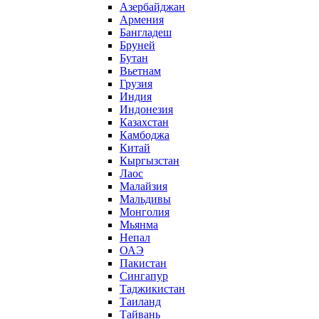
Азербайджан
Армения
Бангладеш
Бруней
Бутан
Вьетнам
Грузия
Индия
Индонезия
Казахстан
Камбоджа
Китай
Кыргызстан
Лаос
Малайзия
Мальдивы
Монголия
Мьянма
Непал
ОАЭ
Пакистан
Сингапур
Таджикистан
Таиланд
Тайвань