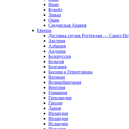
Иран
Кувейт
Ливан
Оман
Саудовская Аравия
Европа
Доставка грузов Роттердам — Санкт-Пе
Австрия
Албания
Андорра
Белоруссия
Бельгия
Болгария
Босния и Герцеговина
Ватикан
Великобритания
Венгрия
Германия
Гренландия
Греция
Дания
Ирландия
Ирландия
Исландия
Испания