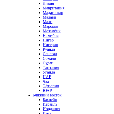
Ливия
Мавритания
Мадагаскар
Малави
Мали
Марокко
Мозамбик
Намибия
Нигер
Нигерия
Руанда
Сенегал
Сомали
Судан
Танзания
Уганда
ЦАР
Чад
Эфиопия
ЮАР
Ближний восток
Бахрейн
Израиль
Иордания
Ирак