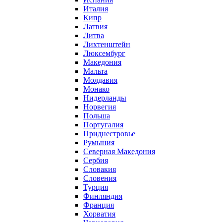
Италия
Кипр
Латвия
Литва
Лихтенштейн
Люксембург
Македония
Мальта
Молдавия
Монако
Нидерланды
Норвегия
Польша
Португалия
Приднестровье
Румыния
Северная Македония
Сербия
Словакия
Словения
Турция
Финляндия
Франция
Хорватия