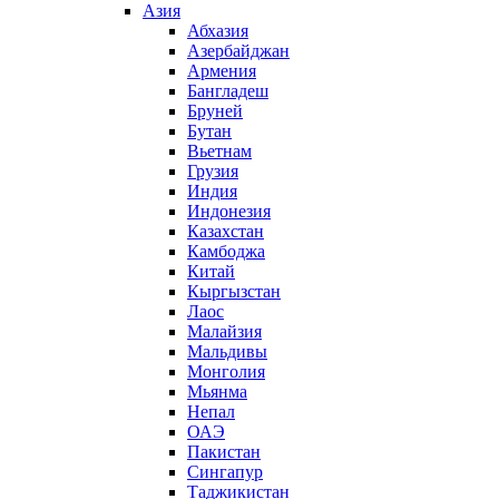
Азия
Абхазия
Азербайджан
Армения
Бангладеш
Бруней
Бутан
Вьетнам
Грузия
Индия
Индонезия
Казахстан
Камбоджа
Китай
Кыргызстан
Лаос
Малайзия
Мальдивы
Монголия
Мьянма
Непал
ОАЭ
Пакистан
Сингапур
Таджикистан