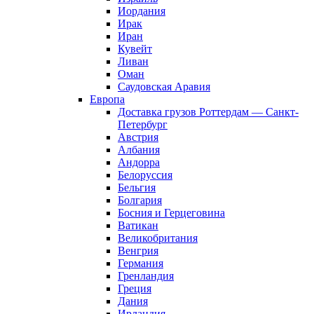
Иордания
Ирак
Иран
Кувейт
Ливан
Оман
Саудовская Аравия
Европа
Доставка грузов Роттердам — Санкт-
Петербург
Австрия
Албания
Андорра
Белоруссия
Бельгия
Болгария
Босния и Герцеговина
Ватикан
Великобритания
Венгрия
Германия
Гренландия
Греция
Дания
Ирландия