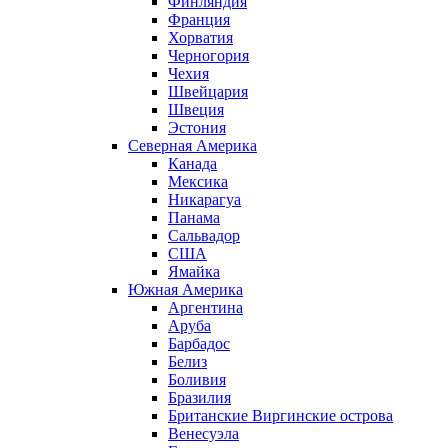
Финляндия
Франция
Хорватия
Черногория
Чехия
Швейцария
Швеция
Эстония
Северная Америка
Канада
Мексика
Никарагуа
Панама
Сальвадор
США
Ямайка
Южная Америка
Аргентина
Аруба
Барбадос
Белиз
Боливия
Бразилия
Британские Виргинские острова
Венесуэла