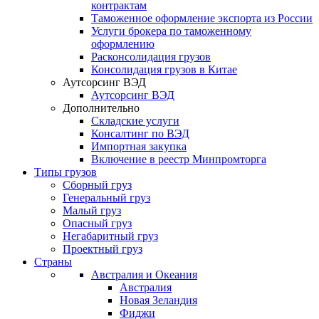
контрактам
Таможенное оформление экспорта из России
Услуги брокера по таможенному
оформлению
Расконсолидация грузов
Консолидация грузов в Китае
Аутсорсинг ВЭД
Аутсорсинг ВЭД
Дополнительно
Складские услуги
Консалтинг по ВЭД
Импортная закупка
Включение в реестр Минпромторга
Типы грузов
Сборный груз
Генеральный груз
Малый груз
Опасный груз
Негабаритный груз
Проектный груз
Страны
Австралия и Океания
Австралия
Новая Зеландия
Фиджи