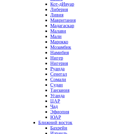
Кот-дИвуар
Либерия
Ливия
Мавритания
Мадагаскар
Малави
Мали
Марокко
Мозамбик
Намибия
Нигер
Нигерия
Руанда
Сенегал
Сомали
Судан
Танзания
Уганда
ЦАР
Чад
Эфиопия
ЮАР
Ближний восток
Бахрейн
Израиль