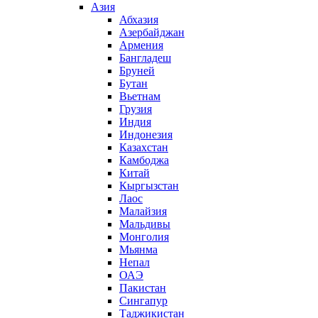
Азия
Абхазия
Азербайджан
Армения
Бангладеш
Бруней
Бутан
Вьетнам
Грузия
Индия
Индонезия
Казахстан
Камбоджа
Китай
Кыргызстан
Лаос
Малайзия
Мальдивы
Монголия
Мьянма
Непал
ОАЭ
Пакистан
Сингапур
Таджикистан