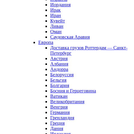
Иордания
Ирак
Иран
Кувейт
Ливан
Оман
Саудовская Аравия
Европа
Доставка грузов Роттердам — Санкт-
Петербург
Австрия
Албания
Андорра
Белоруссия
Бельгия
Болгария
Босния и Герцеговина
Ватикан
Великобритания
Венгрия
Германия
Гренландия
Греция
Дания
Ирландия