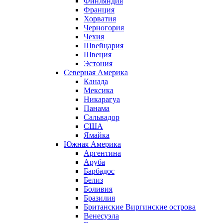
Финляндия
Франция
Хорватия
Черногория
Чехия
Швейцария
Швеция
Эстония
Северная Америка
Канада
Мексика
Никарагуа
Панама
Сальвадор
США
Ямайка
Южная Америка
Аргентина
Аруба
Барбадос
Белиз
Боливия
Бразилия
Британские Виргинские острова
Венесуэла