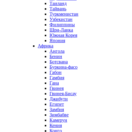
Таиланд
Тайвань
Туркменистан
Узбекистан
Филиппины
Шри-Ланка
Южная Корея
Япония
Африка
Ангола
Бенин
Ботсвана
Буркина-фасо
Габон
Гамбия
Гана
Гвинея
Гвинея-Бисау
Джибути
Египет
Замбия
Зимбабве
Камерун
Кения
Конго