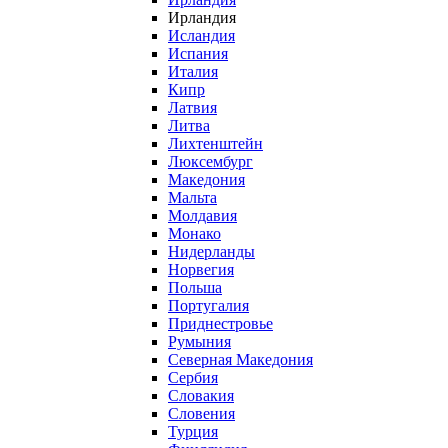
Ирландия
Исландия
Испания
Италия
Кипр
Латвия
Литва
Лихтенштейн
Люксембург
Македония
Мальта
Молдавия
Монако
Нидерланды
Норвегия
Польша
Португалия
Приднестровье
Румыния
Северная Македония
Сербия
Словакия
Словения
Турция