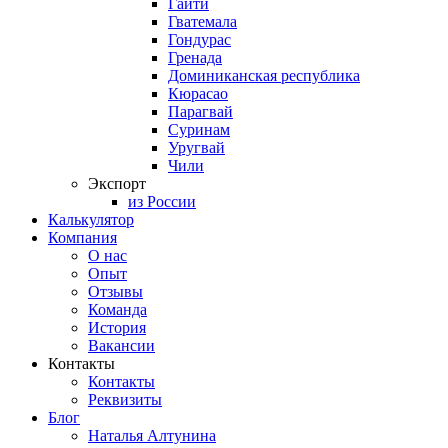
Гаити
Гватемала
Гондурас
Гренада
Доминиканская республика
Кюрасао
Парагвай
Суринам
Уругвай
Чили
Экспорт
из России
Калькулятор
Компания
О нас
Опыт
Отзывы
Команда
История
Вакансии
Контакты
Контакты
Реквизиты
Блог
Наталья Алтунина