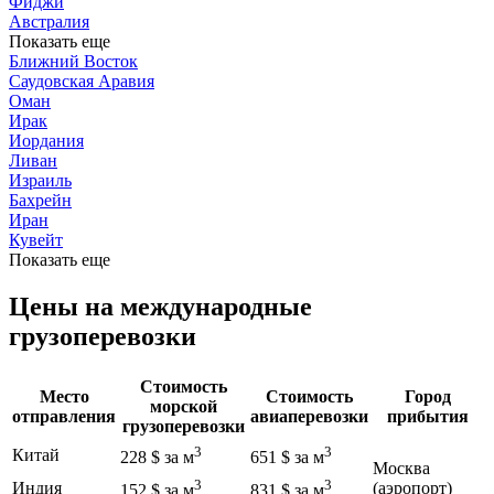
Фиджи
Австралия
Показать еще
Ближний Восток
Саудовская Аравия
Оман
Ирак
Иордания
Ливан
Израиль
Бахрейн
Иран
Кувейт
Показать еще
Цены
на международные
грузоперевозки
Стоимость
Место
Стоимость
Город
морской
отправления
авиаперевозки
прибытия
грузоперевозки
3
3
Китай
228 $ за м
651 $ за м
Москва
3
3
Индия
(аэропорт)
152 $ за м
831 $ за м