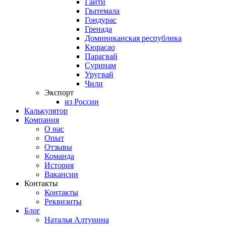
Гаити
Гватемала
Гондурас
Гренада
Доминиканская республика
Кюрасао
Парагвай
Суринам
Уругвай
Чили
Экспорт
из России
Калькулятор
Компания
О нас
Опыт
Отзывы
Команда
История
Вакансии
Контакты
Контакты
Реквизиты
Блог
Наталья Алтунина