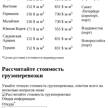
3
3
Вьетнам
152 $ за м
831 $ за м
Санкт
-Петербург
3
3
Германия
156 $ за м
730 $ за м
(аэропорт,
порт)
3
3
Малайзия
156 $ за м
730 $ за м
3
3
Владивосток
Южная Корея
171 $ за м
555 $ за м
(порт)
Саудовская
3
3
152 $ за м
831 $ за м
Аравия
Новороссийск
(порт)
3
3
Турция
152 $ за м
831 $ за м
*Сроки доставки уточняются индивидуально
Рассчитайте
стоимость
грузоперевозки
Узнайте точную стоимость грузоперевозки, ответив всего на
несколько вопросов ниже
Общая информация
*
Откуда