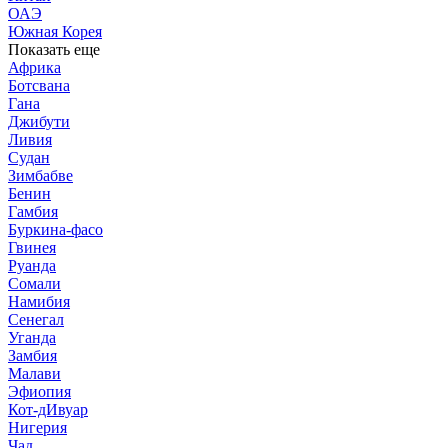
ОАЭ
Южная Корея
Показать еще
Африка
Ботсвана
Гана
Джибути
Ливия
Судан
Зимбабве
Бенин
Гамбия
Буркина-фасо
Гвинея
Руанда
Сомали
Намибия
Сенегал
Уганда
Замбия
Малави
Эфиопия
Кот-дИвуар
Нигерия
Чад