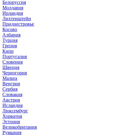
Белоруссия
Молдавия
Ирландия
Лихтенштейн
Приднестровье
Косово
Албания
Турция
Греция
Кипр
Португалия
Словения
Швеция
Черногория
Мальта
Венгрия
Сербия
Словакия
Австрия
Исландия
Люксембург
Хорватия
Эстония
Великобритания
Румыния