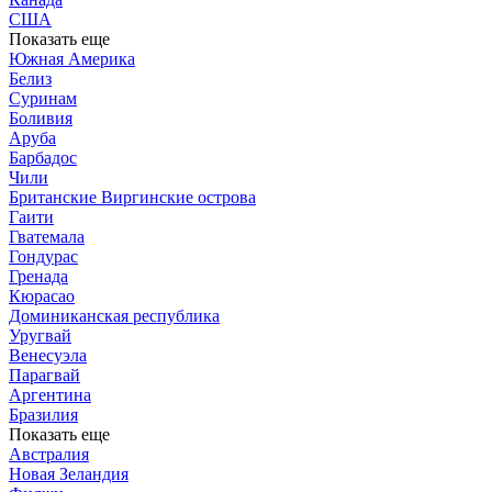
США
Показать еще
Южная Америка
Белиз
Суринам
Боливия
Аруба
Барбадос
Чили
Британские Виргинские острова
Гаити
Гватемала
Гондурас
Гренада
Кюрасао
Доминиканская республика
Уругвай
Венесуэла
Парагвай
Аргентина
Бразилия
Показать еще
Австралия
Новая Зеландия