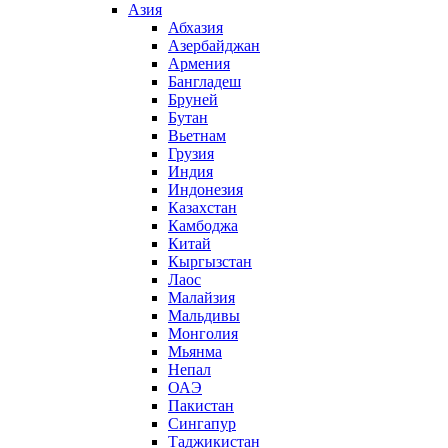
Азия
Абхазия
Азербайджан
Армения
Бангладеш
Бруней
Бутан
Вьетнам
Грузия
Индия
Индонезия
Казахстан
Камбоджа
Китай
Кыргызстан
Лаос
Малайзия
Мальдивы
Монголия
Мьянма
Непал
ОАЭ
Пакистан
Сингапур
Таджикистан