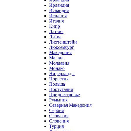
Ирландия
Исландия
Испания
Италия
Кипр
Латвия
Литва
Лихтенштейн
Люксембург
Македония
Мальта
Молдавия
Монако
Нидерланды
Норвегия
Польша
Португалия
Приднестровье
Румыния
Северная Македония
Сербия
Словакия
Словения
Турция