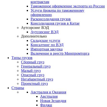
контрактам
Таможенное оформление экспорта из России
Услуги брокера по таможенному
оформлению
Расконсолидация грузов
Консолидация грузов в Китае
Аутсорсинг ВЭД
Аутсорсинг ВЭД
Дополнительно
Складские услуги
Консалтинг по ВЭД
Импортная закупка
Включение в реестр Минпромторга
Типы грузов
Сборный груз
Генеральный груз
Малый груз
Опасный груз
Негабаритный груз
Проектный груз
Страны
Австралия и Океания
Австралия
Новая Зеландия
Фиджи