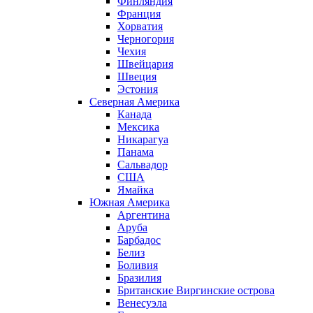
Финляндия
Франция
Хорватия
Черногория
Чехия
Швейцария
Швеция
Эстония
Северная Америка
Канада
Мексика
Никарагуа
Панама
Сальвадор
США
Ямайка
Южная Америка
Аргентина
Аруба
Барбадос
Белиз
Боливия
Бразилия
Британские Виргинские острова
Венесуэла