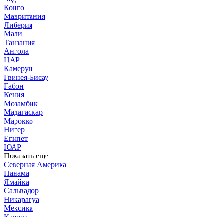
Конго
Мавритания
Либерия
Мали
Танзания
Ангола
ЦАР
Камерун
Гвинея-Бисау
Габон
Кения
Мозамбик
Мадагаскар
Марокко
Нигер
Египет
ЮАР
Показать еще
Северная Америка
Панама
Ямайка
Сальвадор
Никарагуа
Мексика
Канада