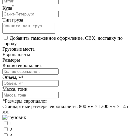
*
Куда
Тип груза
Добавить таможенное оформление, СВХ, доставку по
городу
Грузовые места
Европаллеты
Размеры
Кол-во европаллет:
Объем, м³
Масса, тонн
*Размеры европаллет
Стандартные размеры европаллеты:
800 мм × 1200 мм × 145
мм
1
2
3