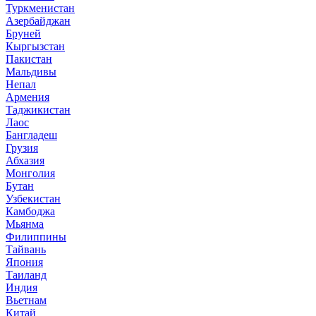
Туркменистан
Азербайджан
Бруней
Кыргызстан
Пакистан
Мальдивы
Непал
Армения
Таджикистан
Лаос
Бангладеш
Грузия
Абхазия
Монголия
Бутан
Узбекистан
Камбоджа
Мьянма
Филиппины
Тайвань
Япония
Таиланд
Индия
Вьетнам
Китай