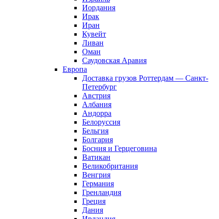
Иордания
Ирак
Иран
Кувейт
Ливан
Оман
Саудовская Аравия
Европа
Доставка грузов Роттердам — Санкт-
Петербург
Австрия
Албания
Андорра
Белоруссия
Бельгия
Болгария
Босния и Герцеговина
Ватикан
Великобритания
Венгрия
Германия
Гренландия
Греция
Дания
Ирландия