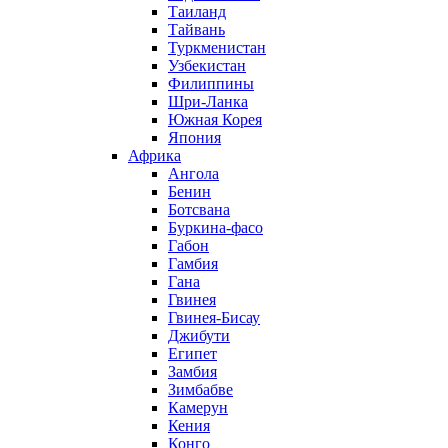
Таиланд
Тайвань
Туркменистан
Узбекистан
Филиппины
Шри-Ланка
Южная Корея
Япония
Африка
Ангола
Бенин
Ботсвана
Буркина-фасо
Габон
Гамбия
Гана
Гвинея
Гвинея-Бисау
Джибути
Египет
Замбия
Зимбабве
Камерун
Кения
Конго