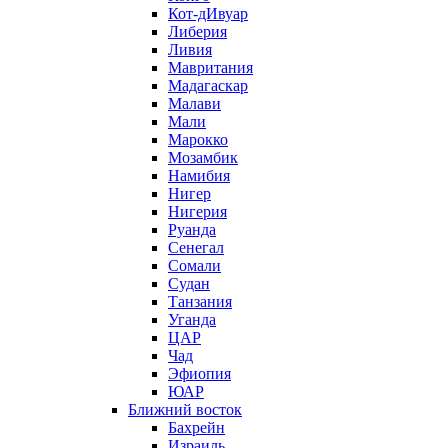
Кот-дИвуар
Либерия
Ливия
Мавритания
Мадагаскар
Малави
Мали
Марокко
Мозамбик
Намибия
Нигер
Нигерия
Руанда
Сенегал
Сомали
Судан
Танзания
Уганда
ЦАР
Чад
Эфиопия
ЮАР
Ближний восток
Бахрейн
Израиль