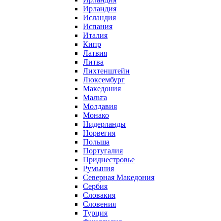
Ирландия
Исландия
Испания
Италия
Кипр
Латвия
Литва
Лихтенштейн
Люксембург
Македония
Мальта
Молдавия
Монако
Нидерланды
Норвегия
Польша
Португалия
Приднестровье
Румыния
Северная Македония
Сербия
Словакия
Словения
Турция