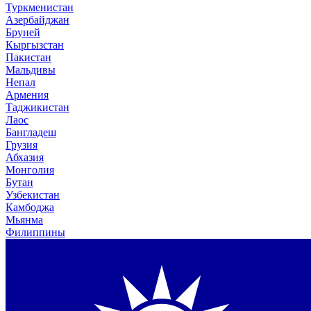
Туркменистан
Азербайджан
Бруней
Кыргызстан
Пакистан
Мальдивы
Непал
Армения
Таджикистан
Лаос
Бангладеш
Грузия
Абхазия
Монголия
Бутан
Узбекистан
Камбоджа
Мьянма
Филиппины