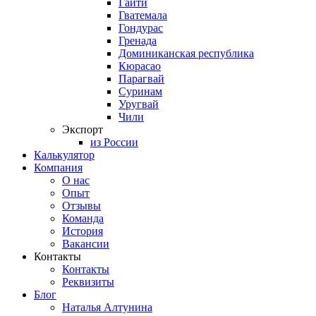
Гаити
Гватемала
Гондурас
Гренада
Доминиканская республика
Кюрасао
Парагвай
Суринам
Уругвай
Чили
Экспорт
из России
Калькулятор
Компания
О нас
Опыт
Отзывы
Команда
История
Вакансии
Контакты
Контакты
Реквизиты
Блог
Наталья Алтунина