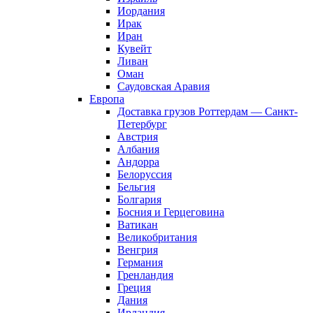
Иордания
Ирак
Иран
Кувейт
Ливан
Оман
Саудовская Аравия
Европа
Доставка грузов Роттердам — Санкт-
Петербург
Австрия
Албания
Андорра
Белоруссия
Бельгия
Болгария
Босния и Герцеговина
Ватикан
Великобритания
Венгрия
Германия
Гренландия
Греция
Дания
Ирландия