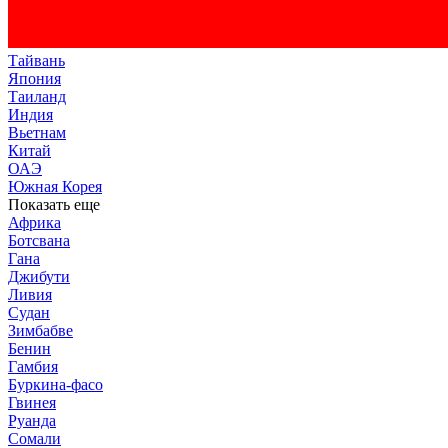
Тайвань
Япония
Таиланд
Индия
Вьетнам
Китай
ОАЭ
Южная Корея
Показать еще
Африка
Ботсвана
Гана
Джибути
Ливия
Судан
Зимбабве
Бенин
Гамбия
Буркина-фасо
Гвинея
Руанда
Сомали