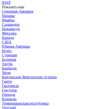
ЮАР
Показать еще
Северная Америка
Панама
Ямайка
Сальвадор
Никарагуа
Мексика
Канада
США
Южная Америка
Белиз
Суринам
Боливия
Аруба
Барбадос
Чили
Британские Виргинские острова
Гаити
Гватемала
Гондурас
Гренада
Кюрасао
Доминиканская республика
Уругвай