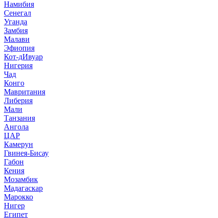
Намибия
Сенегал
Уганда
Замбия
Малави
Эфиопия
Кот-дИвуар
Нигерия
Чад
Конго
Мавритания
Либерия
Мали
Танзания
Ангола
ЦАР
Камерун
Гвинея-Бисау
Габон
Кения
Мозамбик
Мадагаскар
Марокко
Нигер
Египет