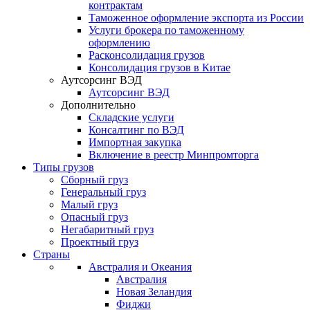
контрактам
Таможенное оформление экспорта из России
Услуги брокера по таможенному
оформлению
Расконсолидация грузов
Консолидация грузов в Китае
Аутсорсинг ВЭД
Аутсорсинг ВЭД
Дополнительно
Складские услуги
Консалтинг по ВЭД
Импортная закупка
Включение в реестр Минпромторга
Типы грузов
Сборный груз
Генеральный груз
Малый груз
Опасный груз
Негабаритный груз
Проектный груз
Страны
Австралия и Океания
Австралия
Новая Зеландия
Фиджи