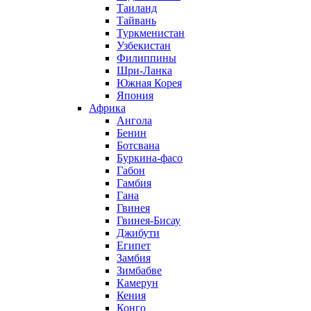
Таиланд
Тайвань
Туркменистан
Узбекистан
Филиппины
Шри-Ланка
Южная Корея
Япония
Африка
Ангола
Бенин
Ботсвана
Буркина-фасо
Габон
Гамбия
Гана
Гвинея
Гвинея-Бисау
Джибути
Египет
Замбия
Зимбабве
Камерун
Кения
Конго