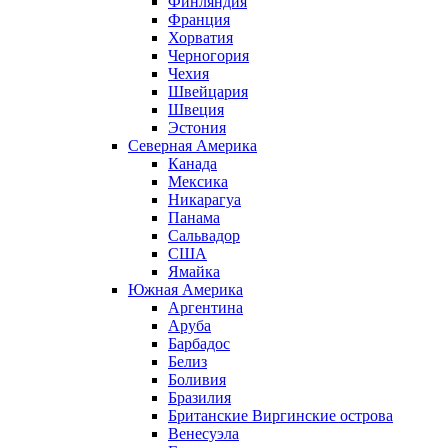
Финляндия
Франция
Хорватия
Черногория
Чехия
Швейцария
Швеция
Эстония
Северная Америка
Канада
Мексика
Никарагуа
Панама
Сальвадор
США
Ямайка
Южная Америка
Аргентина
Аруба
Барбадос
Белиз
Боливия
Бразилия
Британские Виргинские острова
Венесуэла