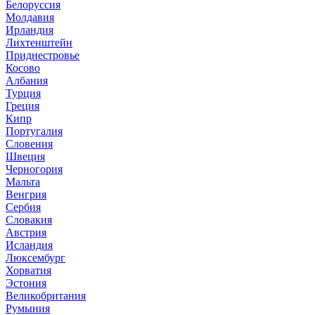
Белоруссия
Молдавия
Ирландия
Лихтенштейн
Приднестровье
Косово
Албания
Турция
Греция
Кипр
Португалия
Словения
Швеция
Черногория
Мальта
Венгрия
Сербия
Словакия
Австрия
Исландия
Люксембург
Хорватия
Эстония
Великобритания
Румыния