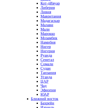
Кот-дИвуар
Либерия
Ливия
Мавритания
Мадагаскар
Малави
Мали
Марокко
Мозамбик
Намибия
Нигер
Нигерия
Руанда
Сенегал
Сомали
Судан
Танзания
Уганда
ЦАР
Чад
Эфиопия
ЮАР
Ближний восток
Бахрейн
Израиль