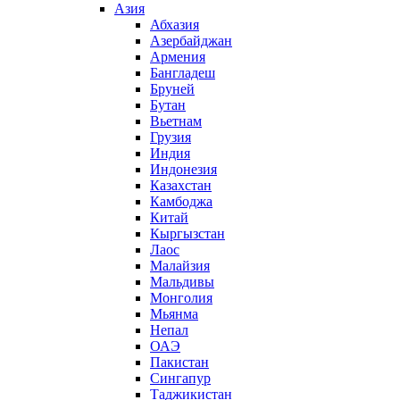
Азия
Абхазия
Азербайджан
Армения
Бангладеш
Бруней
Бутан
Вьетнам
Грузия
Индия
Индонезия
Казахстан
Камбоджа
Китай
Кыргызстан
Лаос
Малайзия
Мальдивы
Монголия
Мьянма
Непал
ОАЭ
Пакистан
Сингапур
Таджикистан