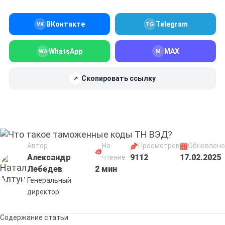
ВКонтакте
Telegram
VK
TG
WhatsApp
MAX
WA
M
Скопировать ссылку
↗
Автор
На
Просмотров
Обновлено
Александр
9112
17.02.2025
чтение
Лебедев
2 мин
Генеральный
директор
Содержание статьи