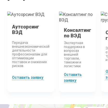
Аутсорсинг
Консалтинг
ВЭД
по ВЭД
Передача
Экспертная
внешнеэкономической
поддержка в
З
деятельности
вопросах
о
профессионалам для
внешней
т
оптимизации
торговли,
и
поставок и снижения
таможни и
рисков.
логистики.
О
Оставить
з
Оставить заявку
заявку