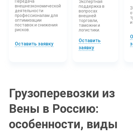
Передача
Экспертная
внешнеэкономической
поддержка в
З
деятельности
вопросах
о
профессионалам для
внешней
т
оптимизации
торговли,
и
поставок и снижения
таможни и
рисков.
логистики.
О
Оставить
з
Оставить заявку
заявку
Грузоперевозки из
Вены в Россию:
особенности, виды