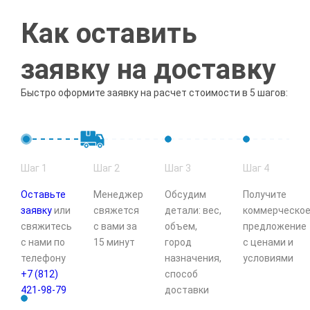
Как оставить
заявку на доставку
Быстро оформите заявку на расчет стоимости в 5 шагов:
Шаг 1
Шаг 2
Шаг 3
Шаг 4
Оставьте
Менеджер
Обсудим
Получите
заявку
или
свяжется
детали: вес,
коммерческо
свяжитесь
с вами за
объем,
предложение
с нами по
15 минут
город
с ценами и
телефону
назначения,
условиями
+7 (812)
способ
421-98-79
доставки