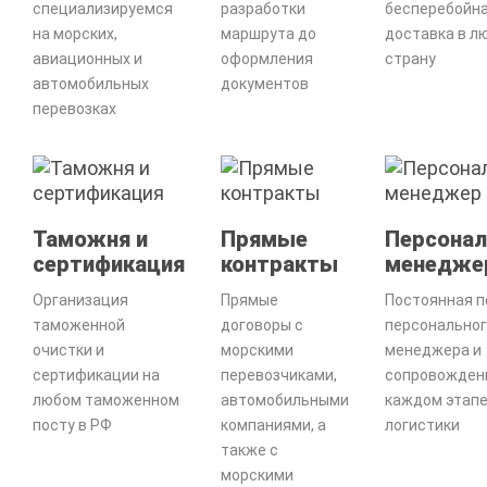
специализируемся
разработки
бесперебойн
на морских,
маршрута до
доставка в л
авиационных и
оформления
страну
автомобильных
документов
перевозках
Таможня и
Прямые
Персона
сертификация
контракты
менедже
Организация
Прямые
Постоянная 
таможенной
договоры с
персонально
очистки и
морскими
менеджера и
сертификации на
перевозчиками,
сопровожден
любом таможенном
автомобильными
каждом этап
посту в РФ
компаниями, а
логистики
также с
морскими